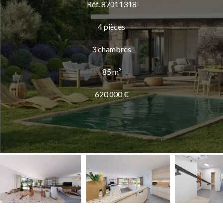
Réf. 87011318
4 pièces
3 chambres
85 m²
620 000 €