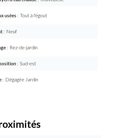
ux usées
Tout à l'égout
at
Neuf
age
Rez-de-jardin
position
Sud-est
e
Dégagée Jardin
roximités