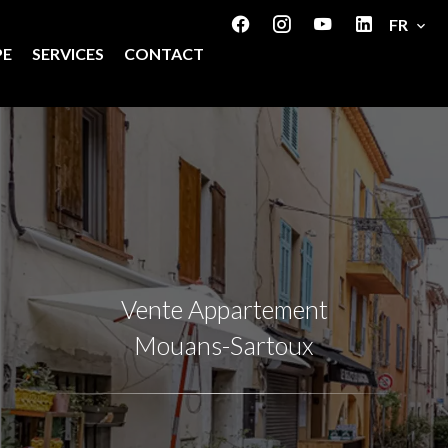
FR
PE
SERVICES
CONTACT
Vente Appartement
Mouans-Sartoux