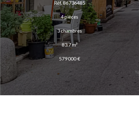
Réf. 86736485
4 pièces
3 chambres
83.7 m²
579 000 €